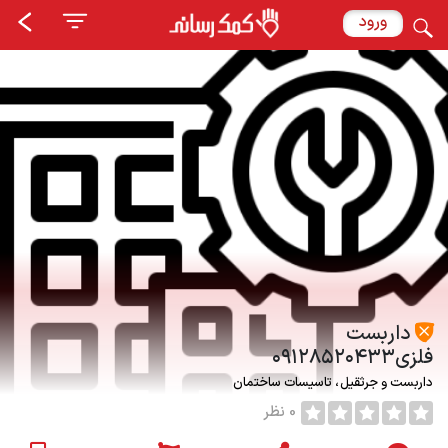
ورود
داربست
فلزی۰۹۱۲۸۵۲۰۴۳۳
داربست و جرثقیل
تاسیسات ساختمان
0 نظر