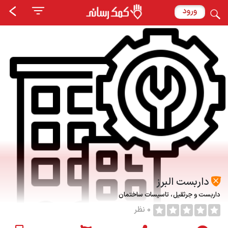
ورود
داربست البرز
داربست و جرثقیل
تاسیسات ساختمان
0 نظر