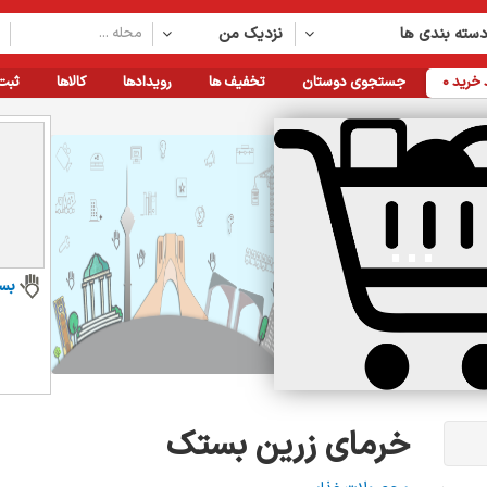
سته بندی ها
نزدیک من
خرید
0
جستجوی دوستان
تخفیف ها
رویدادها
کالاها
ثبت
بس
خرمای زرین بستک