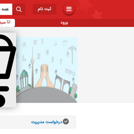
ثبت نام
همه د
ورود
سبد 
ب
ر
انات
اب
 و
درخواست مدیریت