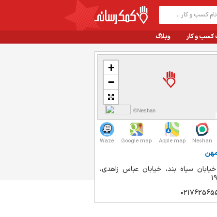
 کسب و کار
وبلاگ
+
−
©Neshan
Waze
Google map
Apple map
Neshan
مهن
خیابان سیاه بند، خیابان عباس زاهدی،
021762565