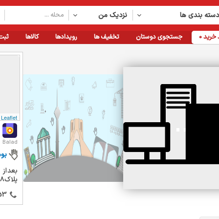
سته بندی ها
نزدیک من
خرید
0
جستجوی دوستان
تخفیف ها
رویدادها
کالاها
ثبت
Leaflet
Balad
بو
بعداز 
پلاک۱۹۸
53