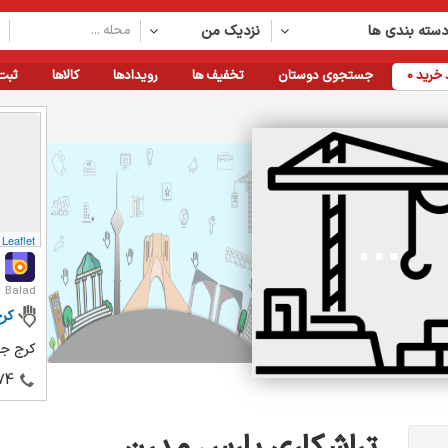
سته بندی ها
نزدیک من
خرید
0
جستجوی دوستان
تخفیف ها
رویدادها
کالاها
ثبت
Leaflet
Balad
کر
کرج جا
74