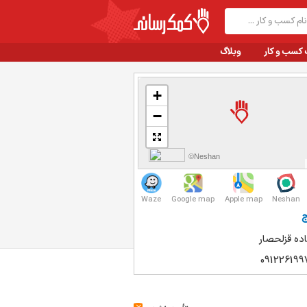
 کسب و کار
وبلاگ
+
−
©Neshan
Waze
Google map
Apple map
Neshan
ج
ده قزلحصار
091226199