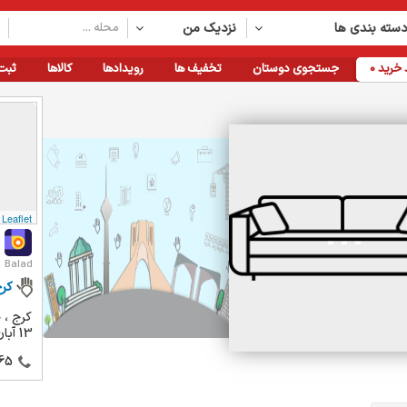
سته بندی ها
نزدیک من
خرید
0
جستجوی دوستان
تخفیف ها
رویدادها
کالاها
ثبت
Leaflet
Balad
کر
کرج ، چ
13 آبان ، پلاک 101
65