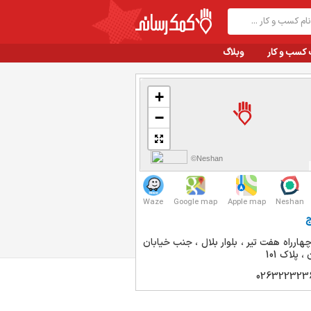
 کسب و کار
وبلاگ
+
−
©Neshan
Waze
Google map
Apple map
Neshan
ج
هارراه هفت تیر ، بلوار بلال ، جنب خیابان
026322323