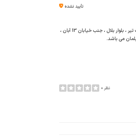
تأیید نشده
تابلو سازی خورشید در شهر کرج به آدرس کرج ، چهارراه هفت تیر ، بلوار بلال ، جنب خیابان 13 آبان ،
0 نظر