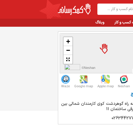
 کسب و کار
وبلاگ
+
−
©Neshan
Waze
Google map
Apple map
Neshan
ج
 راه گوهردشت کوی کارمندان شمالی بین
026344277