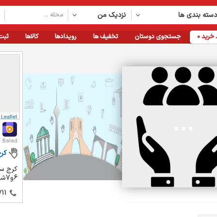
سته بندی ها
نزدیک من
خرید
0
جستجوی دوستان
تخفیف ها
رویدادها
کالاها
ثبت
Leaflet
Balad
کر
کرج سه
6و7شرقی ساختمان 11
11