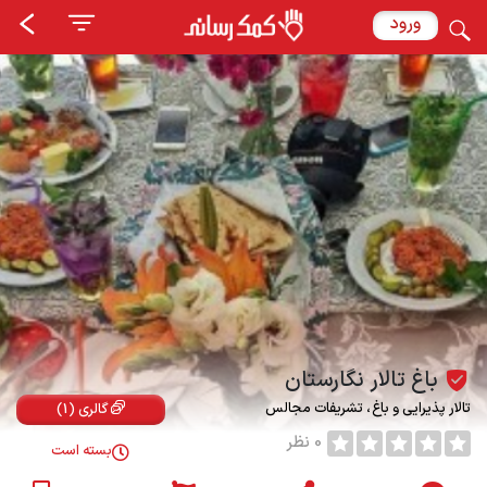
ورود
باغ تالار نگارستان
تالار پذیرایی و باغ
تشریفات مجالس
گالری (1)
0 نظر
بسته است