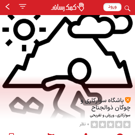
ورود
باشگاه سواركاري و
چوگان ذوالجناح
سوارکاری
ورزش و تفریحی
0 نظر