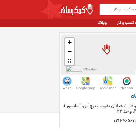
 کسب و کار
وبلاگ
+
−
©Neshan
Waze
Google map
Apple map
Neshan
ان
اکباتان، فاز 1، خیابان نفیسی، برج آبی، آسانسور 1،
021446560