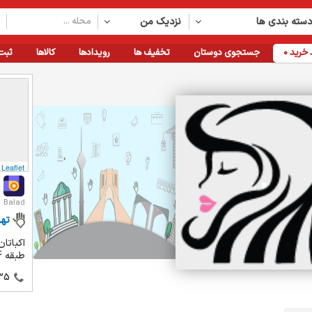
سته بندی ها
نزدیک من
خرید
0
جستجوی دوستان
تخفیف ها
رویدادها
کالاها
ثبت
Leaflet
Balad
تهر
طبقه 4، واحد 22
35