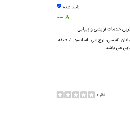
تأیید شده
باز است
ن خدمات آرایشی و زیبایی
انستیتو زیبایی الین در شهر تهران به آدرس اکباتان، فاز 1، خیابان نفیسی، برج آبی، آسانسور 1، طبقه
0 نظر