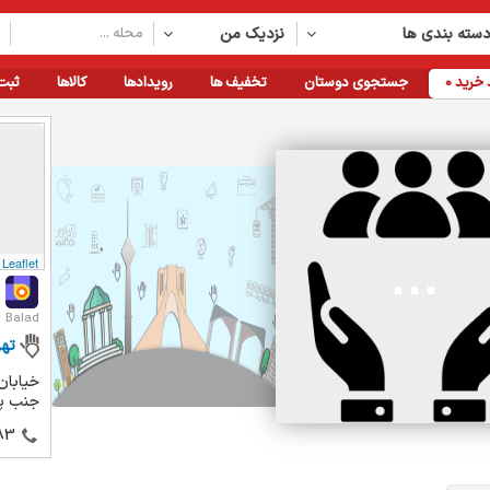
سته بندی ها
نزدیک من
خرید
0
جستجوی دوستان
تخفیف ها
رویدادها
کالاها
ثبت
Leaflet
Balad
تهر
خیابان
جنب پاس
83