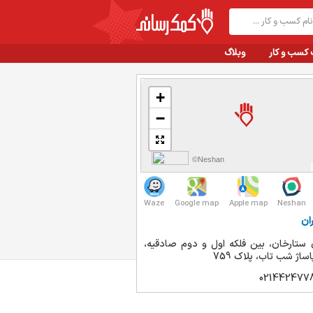
 کسب و کار
وبلاگ
+
−
©Neshan
Waze
Google map
Apple map
Neshan
ان
 ستارخان، بین فلکه اول و دوم صادقیه،
اژ شب تاب، پلاک 759
021442477