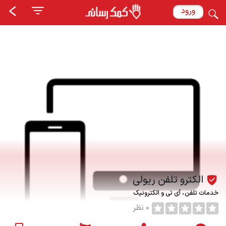
ورود
الکترو تلفن ریولی
خدمات تلفن
آی تی و الکترونیک
0 نظر