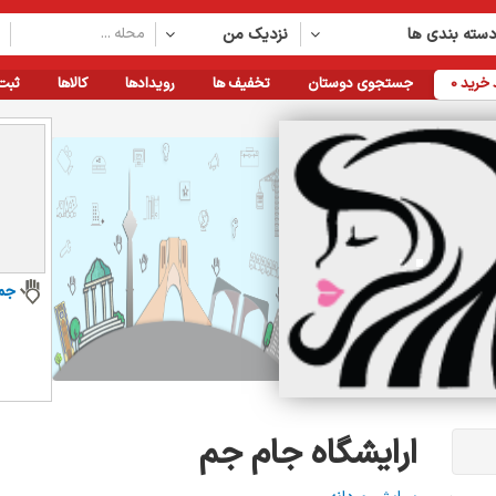
سته بندی ها
نزدیک من
خرید
0
جستجوی دوستان
تخفیف ها
رویدادها
کالاها
ثبت
جم
ارایشگاه جام جم