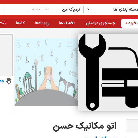
سته بندی ها
نزدیک من
خرید
0
جستجوی دوستان
تخفیف ها
رویدادها
کالاها
ثبت
جم
اتو مکانیک حسن