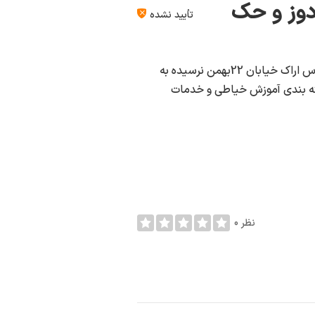
تأیید نشده
آویسا اموزش کیف های چرم دوز و حک ... در شهر اراک به آدرس اراک خیابان 22بهمن نرسیده به
سته بندی آموزش خیاطی و خدمات
0 نظر