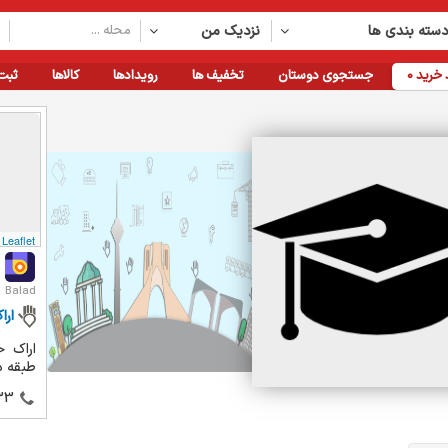
سته بندی ها
نزدیک من
خرید
0
جستجوی دوستان
تخفیف ها
رویدادها
کالاها
ثبت
Leaflet
Balad
ارا
طبقه د
33