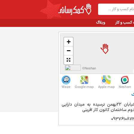
 کسب و کار
وبلاگ
+
−
©Neshan
Waze
Google map
Apple map
Neshan
ک
اراک خیابان 22بهمن نرسیده به میدان دارایی
وم ساختمان کانون کار افرینی
093761087