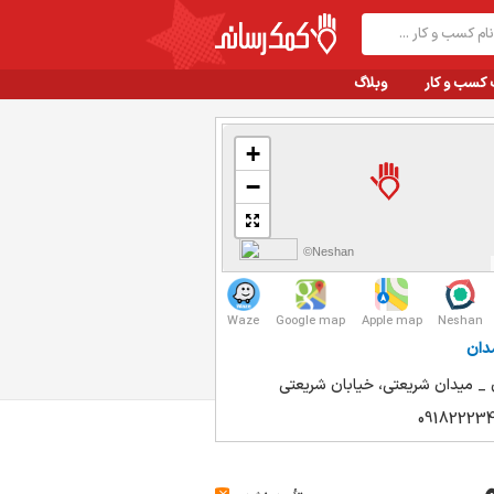
 کسب و کار
وبلاگ
+
−
©Neshan
Waze
Google map
Apple map
Neshan
دان
_ میدان شریعتی، خیابان شریعتی
091822234