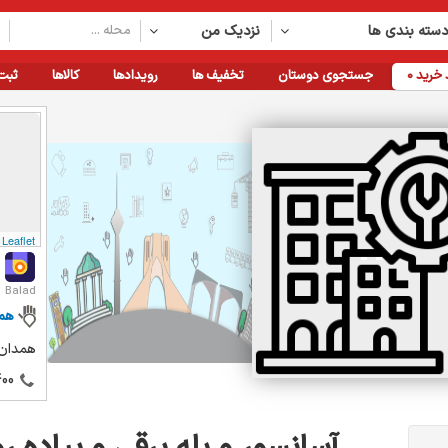
سته بندی ها
نزدیک من
خرید
0
جستجوی دوستان
تخفیف ها
رویدادها
کالاها
ثبت
Leaflet
Balad
هم
همدان 
00