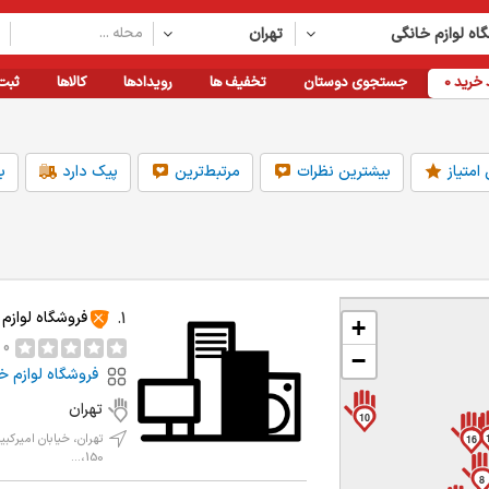
اه لوازم خانگی
تهران
خرید
0
جستجوی دوستان
تخفیف ها
رویدادها
کالاها
ثبت
امتیاز
بیشترین نظرات
مرتبط‌ترین
پیک دارد
ب
فاصله
امکانات
دسته بندی
فروشگاه لوازم
1.
+
1km
قابلیت رزرواسیون
بهداشت و درمان
2km
کارت خوان دارد
لوازم خانگی
0 نظر
−
5km
پارکینگ دارد
خدمات آموزشی
فروشگاه لوازم خ
10km
مناسب برای کودکان
پمپ بنزین
20km
همه
دسته بندی بیشتر
تهران
10
فروشگاه لوازم خانگی
تهران
تهران، خیابان امیرکب
16
150،...
8