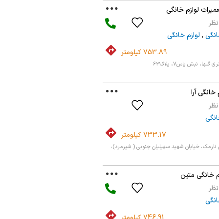
میرات لوازم خانگی
انگی
,
لوازم خانگی
753.89 کیلومتر
 خانگی آرا
انگی
733.17 کیلومتر
ری غربی نارمک، خیابان شهید سهیلیان جنوبی ( شیرمرد)،
م خانگی متین
انگی
746.91 کیلومتر