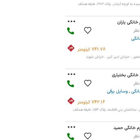
 کوچه آبشار، پلاک 683، طبقه همکف
 خانگی یاران
انگی
741.78 کیلومتر
ضور ، خیابان امیر کبیر ، خیابان شهید
 خانگی بختیاری
انگی
,
وسایل برقی
742.16 کیلومتر
تهران، خیابان امیرکبیر، ساختمان بنی فاطمه، پلاک 154، طبقه همکف،
زم خانگی حمید