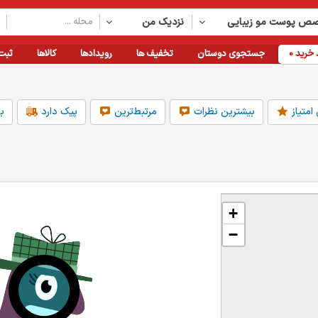
ص پوست مو زیبایی
نزدیک من
خرید
0
جستجوی دوستان
تخفیف ها
رویدادها
کالاها
ثبت
امتیاز
بیشترین نظرات
مرتبط‌ترین
پیک دارد
ب
فاصله
امکانات
دسته بندی
+
1km
قابلیت رزرواسیون
بهداشت و درمان
2km
کارت خوان دارد
لوازم خانگی
−
5km
پارکینگ دارد
خدمات آموزشی
10km
مناسب برای کودکان
پمپ بنزین
20km
همه
دسته بندی بیشتر
متخصص پوست مو زیبایی
نزدیک 