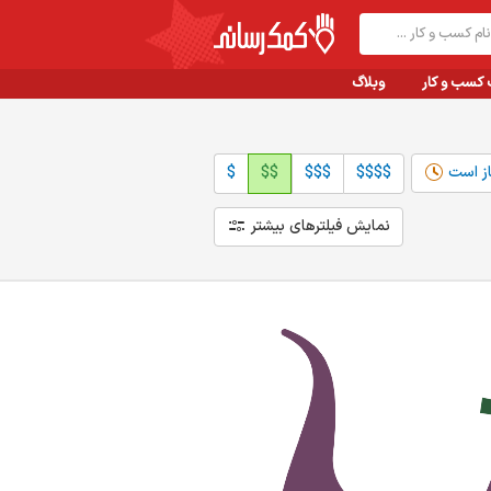
 کسب و کار
وبلاگ
از است
$$$$
$$$
$$
$
نمایش فیلترهای بیشتر
شهر
مرتب سازی:
نزدیک من
مرتبط‌ترین
تهران
بیشترین نظرات
مشهد
بیشترین امتیاز
اصفهان
کسب و کار جدید
سایر شهرها
جستجو
من