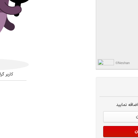
©Neshan
کاربر گ
ضافه نمایید
ن
ن