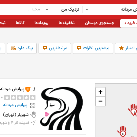
ش مردانه
نزدیک من
خرید
0
جستجوی دوستان
تخفیف ها
رویدادها
کالاها
ثبت
امتیاز
بیشترین نظرات
مرتبط‌ترین
پیک دارد
ب
فاصله
امکانات
دسته بندی
پیرایش مردانه
1.
+
1km
قابلیت رزرواسیون
بهداشت و درمان
2km
کارت خوان دارد
لوازم خانگی
0 نظر
−
5km
پارکینگ دارد
خدمات آموزشی
پیرایش مردانه
10km
مناسب برای کودکان
پمپ بنزین
13
20km
همه
دسته بندی بیشتر
شهریار (تهران)
پیرایش مردانه
نزدیک 
اندیشه فاز 4 خ شهید کمنام بازار روز زیتون 26
8