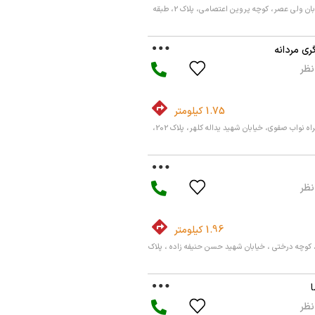
شهریار، شهریار1، خیابان ولی عصر، کوچه پروین اعتصامی، پلاک 2، طبقه
گری مردانه
1.75 کیلومتر
تهران، جمهوری، بزرگراه نواب صفوی، خیابان شهید یداله کلهر، پلاک 202،
1.96 کیلومتر
 کوچه درختی ، خیابان شهید حسن حنیفه زاده ، پلاک
ا