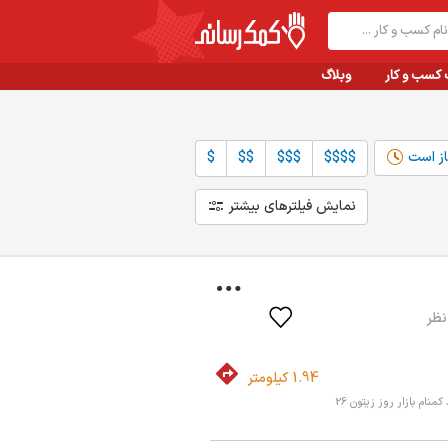
 کسب و کار
وبلاگ
از است
$$$$
$$$
$$
$
نمایش فیلترهای بیشتر
شهر
مرتب سازی:
نزدیک من
مرتبط‌ترین
تهران
بیشترین نظرات
مشهد
بیشترین امتیاز
اصفهان
کسب و کار جدید
سایر شهرها
1.94 کیلومتر
جستجو
من