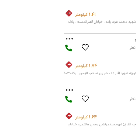
1.41 کیلومتر
شهید محمد عزت زاده ، خیابان قصرالدشت ، پلاک
1.74 کیلومتر
ری ، شهرک رسالت ، کوچه شهید آقازاده ، خیابان صاحب الزمان ، پلاک 103
1.64 کیلومتر
وچه اتفاق)شهیدسیدمرتضی ربیعی هاشمی، خیابان