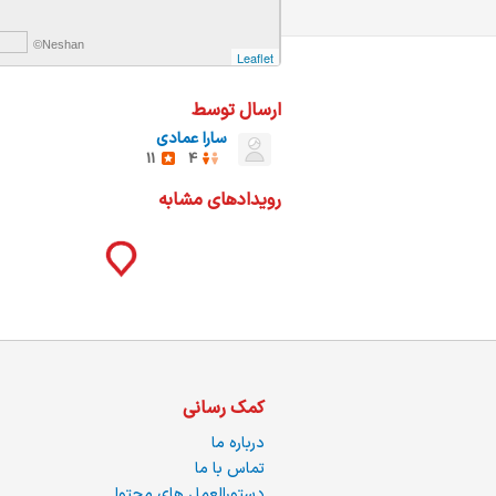
ات
ک
©Neshan
نی
Leaflet
ارسال توسط
سارا عمادی
11
4
س
رویدادهای مشابه
ا
ره
کمک رسانی
درباره ما
تماس با ما
دستورالعمل های محتوا