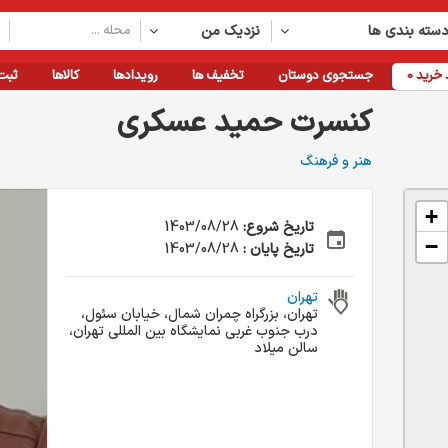
سته بندی ها
نزدیک من
خرید
0
جستجوی دوستان
تخفیف ها
رویدادها
کالاها
ثبت
کنسرت حمید عسکری
هنر و فرهنگ
+
تاریخ شروع:
1403/08/28
−
تاریخ پایان :
1403/08/28
تهران
تهران، بزرگراه چمران شمال، خیابان سئول،
درب جنوب غربی نمایشگاه بین المللی تهران،
سالن میلاد