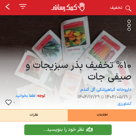
تخفیف
%10 تخفیف بذر سبزیجات و
صیفی جات
داروخانه گیاهپزشکی گل گندم
توجه:
لطفا بخوانید
از
1404/05/19
تا
1404/12/29
0
کشاورزی
اطلاعات
نظرات
نظر خود را بنویسید...