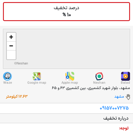
درصد تخفیف
10 %
+
−
©Neshan
Waze
Google map
Apple map
Neshan
Balad
مشهد، بلوار شهید کشمیری، بین کشمیری 63 و 65
مشهد
12.63 کیلومتر
09157007275
درباره تخفیف
توجه: