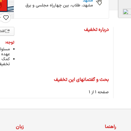
مشهد
مشهد، طلاب، بین چهارراه مجلسی و برق
0
درباره تخفیف
اشت
توجه:
مسئول
عهده ک
کمک رس
تخفیف 
بحث و گفتمانهای این تخفیف
صفحه 1 از 1
راهنما
زبان