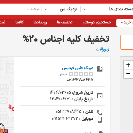
سته بندی ها
نزدیک من
خرید
0
جستجوی دوستان
تخفیف ها
رویدادها
کالاها
ثبت
%20 تخفیف کلیه اجناس
زیورآلات
+
عینک طبی فردیس
−
0 نظر
05132708645
تاریخ شروع:
1404/03/05
تاریخ پایان :
1404/06/31
تلفن :
05132708645
موبایل :
09153249272