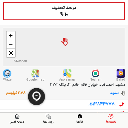
درصد تخفیف
10 %
+
−
©Neshan
Waze
Google map
Apple map
Neshan
Balad
مشهد، احمد آباد، خیابان قائم، قائم 12، پلاک 37/2
مشهد
2.38 کیلومتر
05138447770
09151151614
تخفیف ها
کالاها
رویدادها
صفحه اصلی
درباره تخفیف