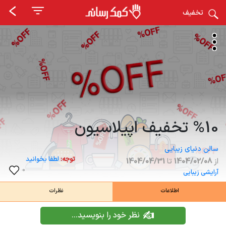
تخفیف
%10 تخفیف اپیلاسیون
سالن دنیای زیبایی
توجه:
لطفا بخوانید
از
1404/02/08
تا
1404/04/31
0
آرایشی زیبایی
اطلاعات
نظرات
نظر خود را بنویسید...