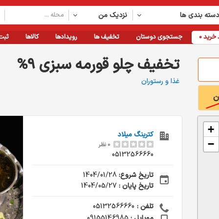
سته بندی ها
نزدیک من
خرید
0
جستجوی دوستان
تخفیف ها
رویدادها
کالاها
ثبت
%9 تخفیف چلو قورمه سبزی
غذا و رستوران
ن
+
کترینگ میلاد
−
0 نظر
05132566660
تاریخ شروع:
1404/01/28
تاریخ پایان :
1404/05/27
تلفن :
05132566660
موبایل :
09155146985