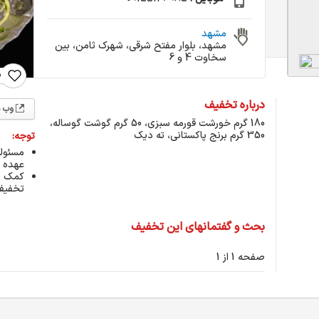
مشهد
مشهد، بلوار مفتح شرقی، شهرک ثامن، بین
سخاوت 4 و 6
0
درباره تخفیف
وب 
180 گرم خورشت قورمه سبزی، 50 گرم گوشت گوساله،
350 گرم برنج پاکستانی، ته دیک
توجه:
مسئول
عهده ک
کمک رس
تخفیف 
بحث و گفتمانهای این تخفیف
صفحه 1 از 1