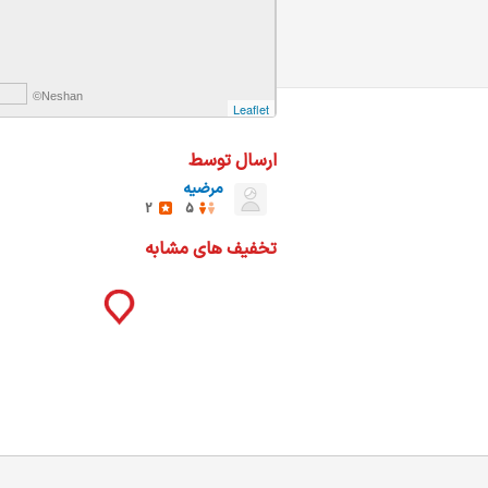
ات
ک
نی
©Neshan
Leaflet
ارسال توسط
مرضیه
س
ا
2
5
تخفیف های مشابه
ره