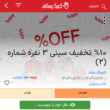
تخفیف
%10 تخفیف سینی 3 نفره شماره
(2)
کترینگ میلاد
توجه:
لطفا بخوانید
از
1404/01/28
تا
1404/05/27
0
غذا و رستوران
اطلاعات
نظرات
نظر خود را بنویسید...