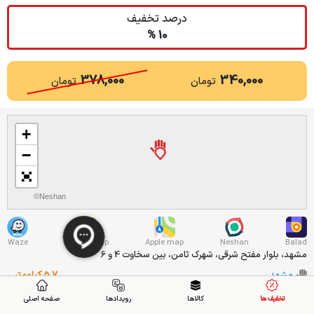
درصد تخفیف
10 %
378,000
340,000
تومان
تومان
+
−
©Neshan
Waze
Google map
Apple map
Neshan
Balad
مشهد، بلوار مفتح شرقی، شهرک ثامن، بین سخاوت 4 و 6
مشهد
5.7 کیلومتر
تخفیف ها
کالاها
رویدادها
صفحه اصلی
05132566660