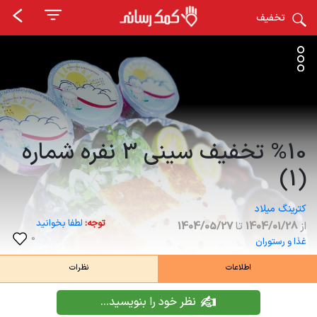
تخفیف
%10 تخفیف سینی 3 نفره شماره
(1)
کترینگ میلاد
توجه:
لطفا بخوانید
از
1404/01/28
تا
1404/05/27
0
غذا و رستوران
اطلاعات
نظرات
نظر خود را بنویسید...