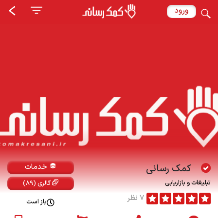
ورود
کمک رسانی
خدمات
تبلیغات و بازاریابی
گالری (89)
7 نظر
باز است