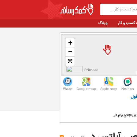
 کسب و کار
وبلاگ
+
−
©Neshan
Waze
Google map
Apple map
Neshan
فول
093854407