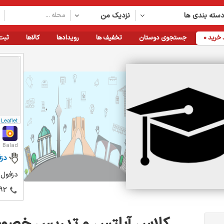
سته بندی ها
نزدیک من
خرید
0
جستجوی دوستان
تخفیف ها
رویدادها
کالاها
ثبت
Leaflet
Balad
دز
دزفول
92