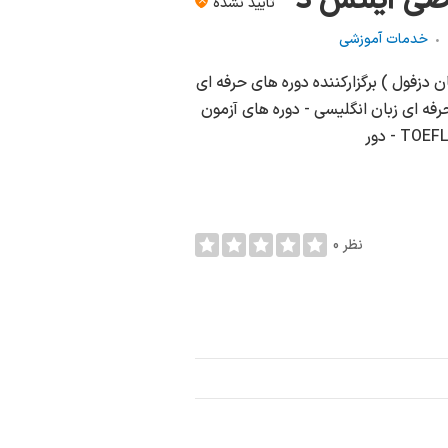
تأیید نشده
خدمات آموزشی
54-0792 دز کالج ( کالج زبان دزفول ) برگزارکننده دوره های حرفه ای
رفه ای زبان انگلیسی - دوره های آزمون
0 نظر