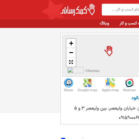
 کسب و کار
وبلاگ
+
−
©Neshan
Waze
Google map
Apple map
Neshan
الود
 خیابان ولیعصر، بین ولیعصر 3 و 5
091590006