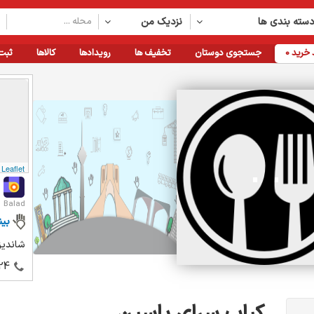
سته بندی ها
نزدیک من
خرید
0
جستجوی دوستان
تخفیف ها
رویدادها
کالاها
ثبت
Leaflet
Balad
بین
شاندیز،
24