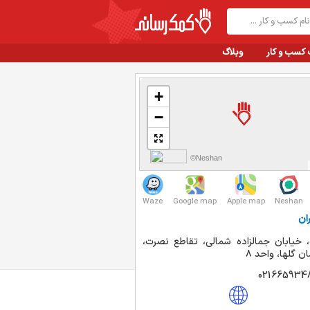
 کسب و کار
وبلاگ
+
−
©Neshan
Waze
Google map
Apple map
Neshan
ان
، خیابان جمالزاده شمالی، تقاطع نصرت،
ن گلها، واحد ۸
021665934