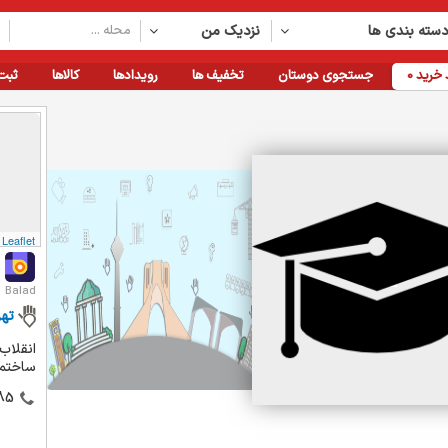
سته بندی ها
نزدیک من
خرید
0
جستجوی دوستان
تخفیف ها
رویدادها
کالاها
ثبت
Leaflet
Balad
تهر
انقلاب
ساختما
85