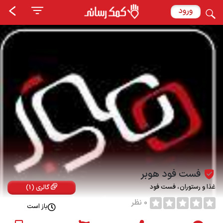
ورود
فست فود هوبر
غذا و رستوران
فست فود
گالری (1)
0 نظر
باز است