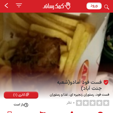
ورود
فست فود آمادو(شعبه
جنت آباد)
فست فود
رستوران زنجیره ای
غذا و رستوران
گالری (1)
0 نظر
باز است