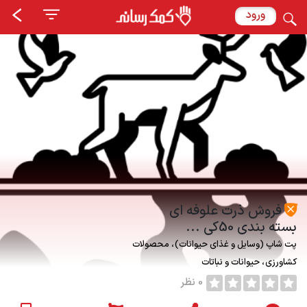
ورود
فروش ذرت علوفه ای
بسته بندی 50کی ...
پت شاپ (وسايل و غذاى حيوانات)
محصولات
کشاورزی
حیوانات و نباتات
0 نظر