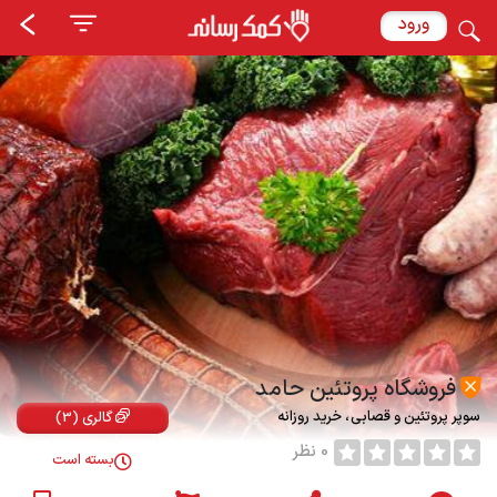
ورود
فروشگاه پروتئین حامد
سوپر پروتئین و قصابی
خرید روزانه
گالری (3)
0 نظر
بسته است