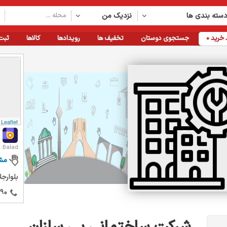
سته بندی ها
نزدیک من
خرید
0
جستجوی دوستان
تخفیف ها
رویدادها
کالاها
ثبت
Leaflet
Balad
مش
بلوارجلا
90