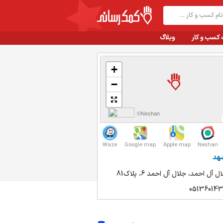
 کسب و کار
وبلاگ
+
−
©Neshan
Waze
Google map
Apple map
Neshan
هد
ل آل احمد، جلال آل احمد 6، پلاک81
051360143