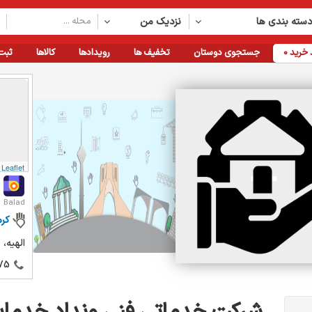
سته بندی ها
نزدیک من
خرید
0
جستجوی دوستان
تخفیف ها
رویدادها
کالاها
ثبت
Leaflet
Balad
کرم
الهیه،
75