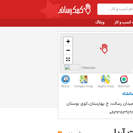
 کسب و کار
وبلاگ
+
−
©Neshan
Waze
Google map
Apple map
Neshan
انشاه
 میدان رسالت، خ بهارستان،کوی بوستان
083383919