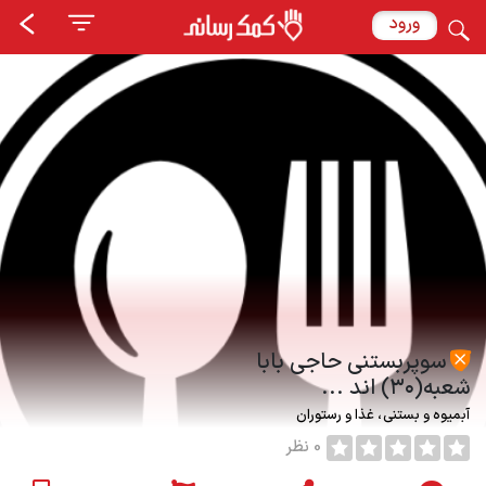
ورود
سوپربستنی حاجی بابا
شعبه(۳۰) اند ...
آبمیوه و بستنی
غذا و رستوران
0 نظر