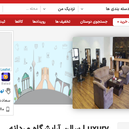
سته بندی ها
نزدیک من
خرید
0
جستجوی دوستان
تخفیف ها
رویدادها
کالاها
ثبت
Leaflet
Balad
تهر
سعادت آ
80