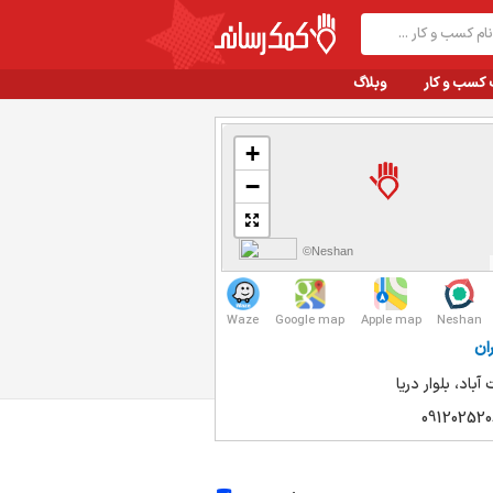
 کسب و کار
وبلاگ
+
−
©Neshan
Waze
Google map
Apple map
Neshan
ان
باد، بلوار دریا
091202520