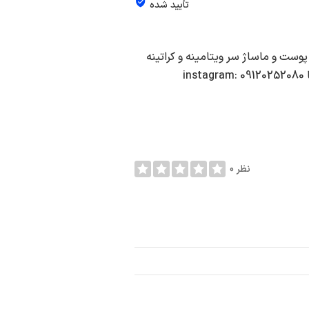
تأیید شده
ایل مو پاکسازی پوست و ماساژ سر ویتامینه و کراتینه
مو گریم داماد و... به همراه مزون لباس سعادت آباد-بلوار دریا 09120252080 instagram:
0 نظر