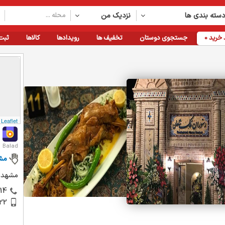
سته بندی ها
نزدیک من
خرید
0
جستجوی دوستان
تخفیف ها
رویدادها
کالاها
ثبت
Leaflet
Balad
مش
مشهد، 
14
22