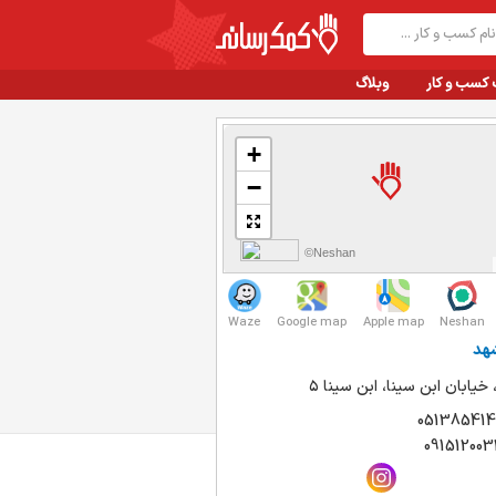
 کسب و کار
وبلاگ
+
−
©Neshan
Waze
Google map
Apple map
Neshan
هد
خیابان ابن سینا، ابن سینا ۵
051385414
091512003