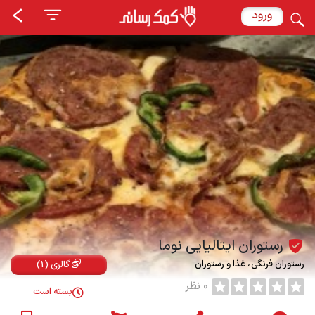
ورود
رستوران ایتالیایی نوما
رستوران فرنگی
غذا و رستوران
گالری (1)
0 نظر
بسته است