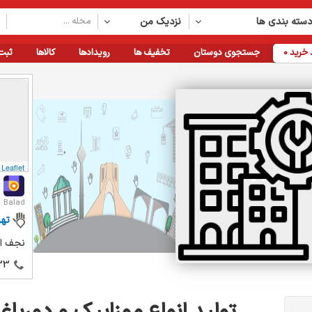
سته بندی ها
نزدیک من
خرید
0
جستجوی دوستان
تخفیف ها
رویدادها
کالاها
ثبت
Leaflet
Balad
تهر
نجف اب
33