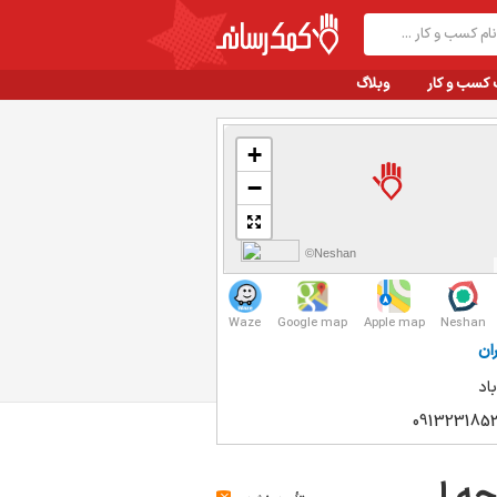
 کسب و کار
وبلاگ
+
−
©Neshan
Waze
Google map
Apple map
Neshan
ان
اد
091323185