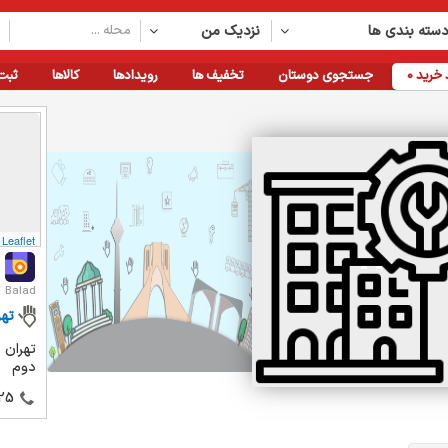
سته بندی ها
نزدیک من
خرید
0
جستجوی دوستان
تخفیف ها
رویدادها
کالاها
ثبت
Leaflet
Balad
تهر
تهران 
دوم
25