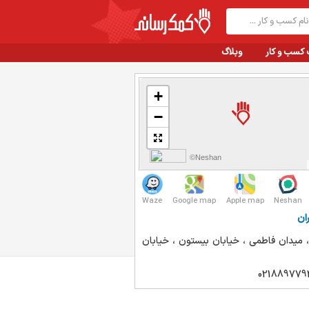
 کسب و کار
وبلاگ
+
−
©Neshan
Waze
Google map
Apple map
Neshan
ان
، میدان فاطمی ، خیابان بیستون ، خیابان
021889779