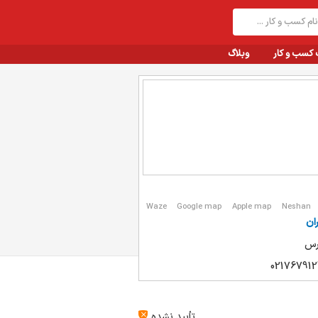
 کسب و کار
وبلاگ
Waze
Google map
Apple map
Neshan
ان
ارس
021767912
تأیید نشده