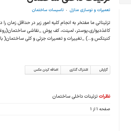
تعمیرات و نوسازی منازل
تاسیسات ساختمان
تزئیناتی ما مفتخر به انجام کلیه امور زیر در حداقل زمان را د
کاغذدیواری،پوستر، لمینت، کف پوش _نقاشی ساختمان(روغنی،
کنیتکس و...) _تغییرات و تعمیرات جزئی و کلی ساختمان( باز
گزارش
اشتراک گذاری
اضافه کردن عکس
نظرات
تزئینات داخلی ساختمان
صفحه 1 از 1