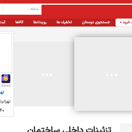
خرید
0
جستجوی دوستان
تخفیف ها
رویدادها
کالاها
ثبت
Balad
تهر
تهرانپ
40
تزئینات داخلی ساختمان