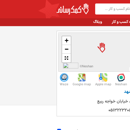
 کسب و کار
وبلاگ
+
−
©Neshan
Waze
Google map
Apple map
Neshan
هد
خیابان خواجه ربیع
051322320