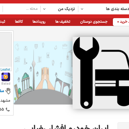
سته بندی ها
نزدیک من
خرید
0
جستجوی دوستان
تخفیف ها
رویدادها
کالاها
ثبت
Leaflet
Balad
مش
مشهد، 
55