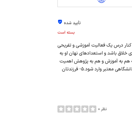
تأیید شده
بسته است
امی:اگر می خواهید:۱- فرزندتان در کنار درس یک فعالیت آموزشی و تفریحی
بیهوده هدر ندهد.۲- فرزندتان فردی خلاق باشد و استعدادهای نهان او به
بخواند که هم به آموزش و هم به پژوهش اهمیت
می دهد.۴- فرزندتان در رشته تحصیلی خوب و آینده دار در دانشگاهی معتبر وارد شود.۵- فرزندتان
0 نظر