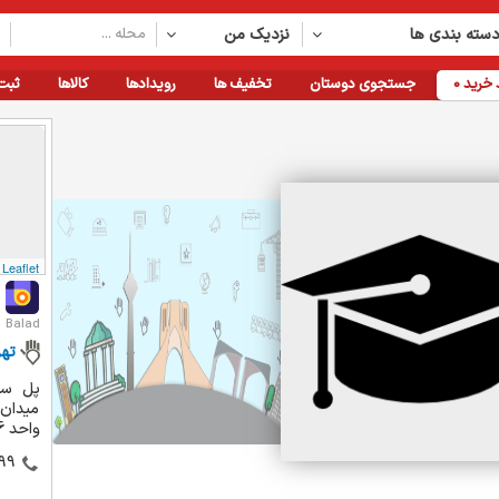
سته بندی ها
نزدیک من
خرید
0
جستجوی دوستان
تخفیف ها
رویدادها
کالاها
ثبت
Leaflet
Balad
تهر
پل سی
واحد 6 ...
99