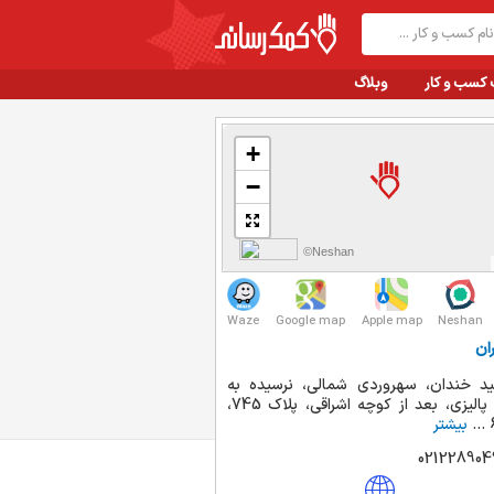
 کسب و کار
وبلاگ
+
−
©Neshan
Waze
Google map
Apple map
Neshan
ان
د خندان، سهروردی شمالی، نرسیده به
میدان پالیزی، بعد از کوچه اشراقی، پلاک 745،
بیشتر
021228904