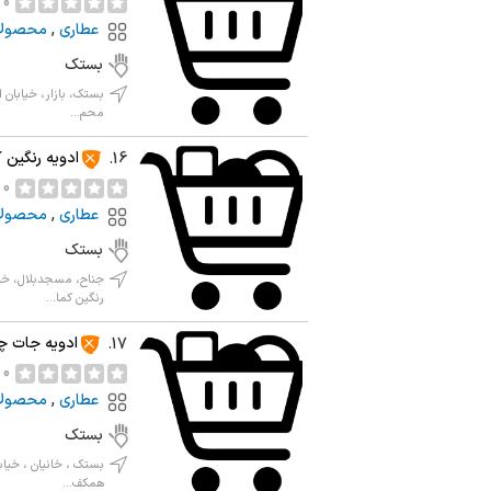
0 نظر
عطاری
,
محصولا
بستک
بستک، بازار، خیابان 
محم...
ادویه رنگین 
16.
0 نظر
عطاری
,
محصولا
بستک
جناح، مسجدبلال، خیا
رنگین کما...
ادویه جات چ
17.
0 نظر
عطاری
,
محصولا
بستک
بستک ، خانیان ، خیابا
همکف...