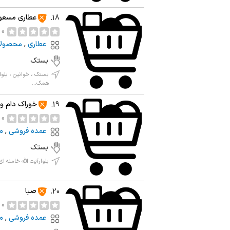
عطاری مسعو
18.
0 نظر
عطاری
,
محصولا
بستک
بستک ، خوانین ، بلوا
همک...
خوراک دام و
19.
0 نظر
عمده فروشی
,
م
بستک
بلوارآیت الله خامنه ا
صبا
20.
0 نظر
عمده فروشی
,
م