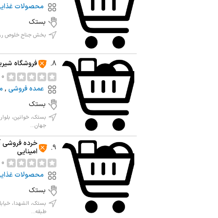
محصولات غذای
بستک
بخش جناح خلوص روس
فروشگاه شیر
8.
0 نظر
عمده فروشی
,
م
بستک
بستک، خوانین، بلوار
جهان...
خرده فروشی آ
9.
امینایی
0 نظر
محصولات غذای
بستک
بستک، الشهدا، خیابا
طبقه...