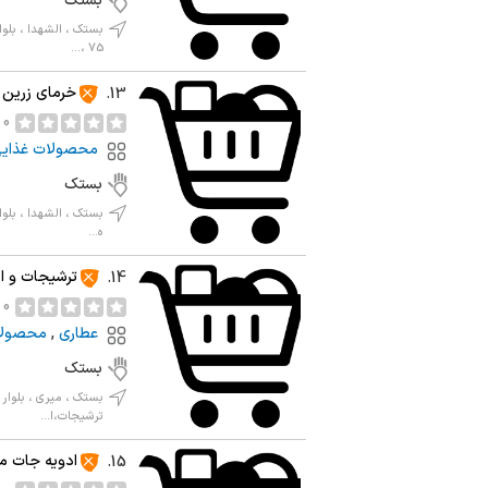
بستک
75 ،...
خرمای زرین
13.
0 نظر
محصولات غذای
بستک
بستک ، الشهدا ، بلوا
ه...
ترشیجات و ا
14.
0 نظر
عطاری
,
محصولا
بستک
بستک ، میری ، بلوار 
ترشیجات،ا...
ادویه جات 
15.