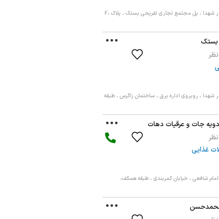
بستک ، الشهدا ، بلوار شهدا ، پل مجتمع تجاری تفریحی بستک ، پلاک F،
 بستک
ی
ر شهدا ، روبروی اداره برق ، ساختمان زاگرس ، طبقه
دویه جات و عرقیات دهات
ت غذایی
امام شافعی ، خیابان کمربندی ، طبقه همکف،
محمدحسن