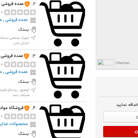
عمده فروشی 
2.
0 نظر
عمده فروشی
,
م
بستک
شهرک صنعتی بستک، ر
خیابان صن...
عمده فروشی 
3.
©Neshan
0 نظر
عمده فروشی
,
م
بستک
کوهیچ، روستای فتویه،
همکف، عمد...
ضافه نمایید
فروشگاه مواد
4.
0 نظر
ن
محصولات غذای
ن
بستک