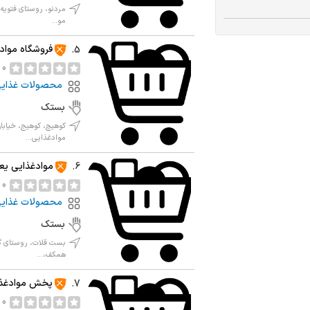
مردنو، روستای فتویه،
مو...
فروشگاه مواد
5.
0 نظر
محصولات غذای
بستک
کوهیچ، کوهیج، خیاب
موادغذایی...
موادغذایی یع
6.
0 نظر
محصولات غذای
بستک
بست قلات، روستای گو
همکف،...
پخش موادغذای
7.
0 نظر