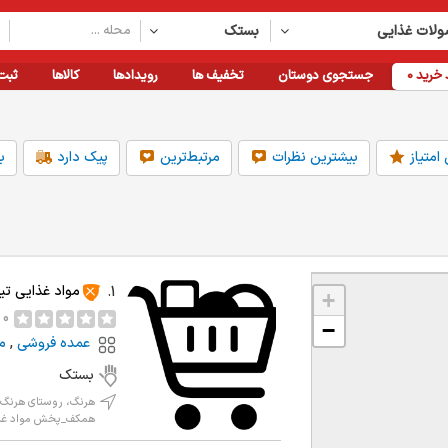
لات غذایی
بستک
خرید
0
جستجوی دوستان
تخفیف ها
رویدادها
کالاها
ثبت
امتیاز
بیشترین نظرات
مرتبط‌ترین
پیک دارد
ب
فاصله
امکانات
دسته بندی
مواد غذایی تیب
1.
+
1km
قابلیت رزرواسیون
بهداشت و درمان
2km
کارت خوان دارد
لوازم خانگی
0 نظر
−
5km
پارکینگ دارد
خدمات آموزشی
عمده فروشی
,
م
10km
مناسب برای کودکان
پمپ بنزین
20km
همه
دسته بندی بیشتر
بستک
محصولات غذایی
بستک
هرنگ، روستای هرنگ،
همکف_پخش مواد غذ.