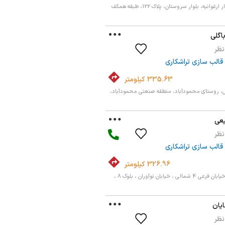
وانیه، بلوار سروستان، پلاک 122، طبقه همکف
اگلی
قالب سازی تراشکاری
335.63 کیلومتر
، روستای محمودآباد، منطقه صنعتی محمودآباد،
یعی
قالب سازی تراشکاری
326.96 کیلومتر
اصفهان ، امیر کبیر ، خیابان فرعی 4 شمالی ، خیابان نوآوران ، بلوک 8 ،
یان