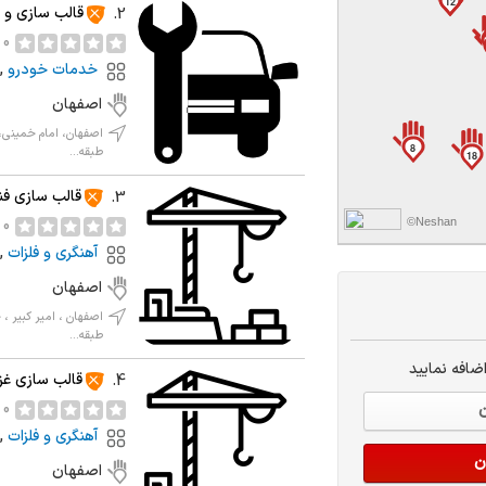
12
7
قالب سازی و 
2.
0 نظر
خدمات خودرو
,
اصفهان
8
طبقه...
18
قالب سازی ف
3.
©Neshan
0 نظر
آهنگری و فلزات
,
اصفهان
طبقه...
ضافه نمایید
قالب سازی غز
4.
0 نظر
ن
آهنگری و فلزات
,
ن
اصفهان