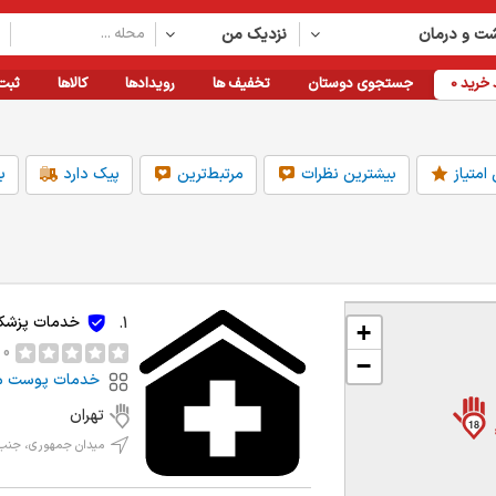
ت و درمان
نزدیک من
خرید
0
جستجوی دوستان
تخفیف ها
رویدادها
کالاها
ثبت
امتیاز
بیشترین نظرات
مرتبط‌ترین
پیک دارد
ب
فاصله
امکانات
دسته بندی
خدمات پزشکی 
1.
+
1km
قابلیت رزرواسیون
بهداشت و درمان
2km
کارت خوان دارد
لوازم خانگی
0 نظر
−
5km
پارکینگ دارد
خدمات آموزشی
خدمات پوست مو
10km
مناسب برای کودکان
پمپ بنزین
20km
همه
دسته بندی بیشتر
تهران
18
بهداشت و درمان
نزدیک 
میدان جمهوری، جنب مترو ن