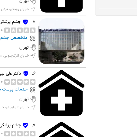
تهران
خیابان رودکی، نبش خ
چشم پزشکی ف
5.
0 نظر
متخصص چشم
تهران
خیابان کارگرجنوبی، م
دکتر علی لب
6.
0 نظر
خدمات پوست مو
تهران
خیابان آذربایجان، خیا
چشم پزشکی
7.
0 نظر