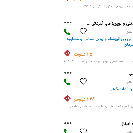
یانک غربی، جنب کوچه راکی، پلاک ۲۷
تی و نوین(طب آلترناتی ...
زنی
,
روانپزشک و روان شناس و مشاوره
رمان
1.5 کیلومتر
سیده به هاشمی، روبروی مسجد رضویه، پلاک 469
طب
و آزمایشگاهی
1.68 کیلومتر
ی، کوچه نظام، خیابان ولیعصر، ساختمان علومی،
 اطفال