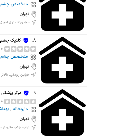
متخصص چشم
تهران
خیابان 16متری امیری، روبروی سینما جی، بالاتر از بانک سپه، پلاک 233
کلنیک چشم پ
8.
0 نظر
متخصص چشم
تهران
خیابان رودکی، بالاتر
مرکز پزشکی د
9.
0 نظر
داروخانه
,
بهداش
تهران
نواب، جنب مترو نواب