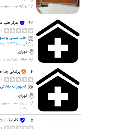
بزرگراه نواب، بلوار بر
مرکز طب سن
13.
0 نظر
طب سنتی و سو
پزشکی
,
بهداشت و د
تهران
خیابان قصرالدشت، نر
پزشکی رها 
14.
0 نظر
تجهیزات پزشکی 
تهران
تهران، سه راه جمهور
پلاک 1,...
کلینیک ویژه
15.
0 نظر