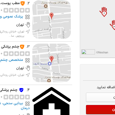
مطب پوست، مو
2.
0 نظر
7
پزشک عمومی و 
تهران
1
تهران، خیابان رودکی
پریچهر، سا...
چشم پزشکی و
3.
©Neshan
0 نظر
متخصص چشم
تهران
تهران، خیابان رودکی، بعد 
ضافه نمایید
چشم پزشکی
4.
0 نظر
ن
بینایی سنجی، ش
درمان
ن