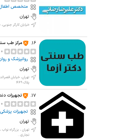
متخصص اطفال
تهران
خیابان کارگر جنوبی،
مرکز طب سنتی
16.
0 نظر
روانپزشک و روا
تهران
تهران، خیابان قصرا
پلاک 469
تجهیزات دند
17.
0 نظر
تجهیزات پزشکی 
تهران
تهران ، بزرگراه نواب
تجاری...