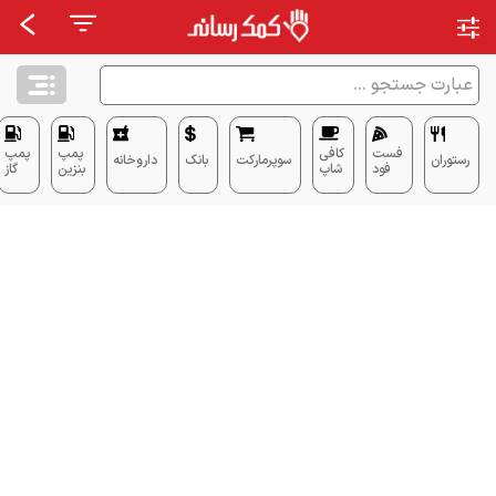
فست
کافی
پمپ
پمپ
رستوران
سوپرمارکت
بانک
داروخانه
فود
شاپ
بنزین
گاز